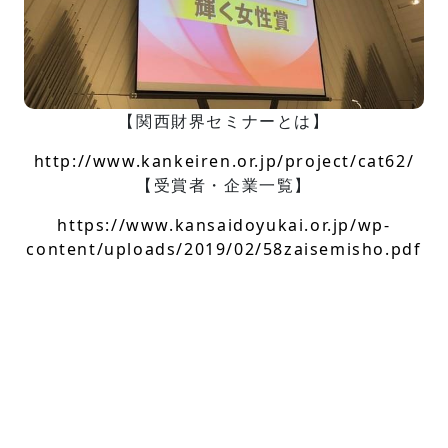
【関西財界セミナーとは】
http://www.kankeiren.or.jp/project/cat62/
【受賞者・企業一覧】
https://www.kansaidoyukai.or.jp/wp-
content/uploads/2019/02/58zaisemisho.pdf